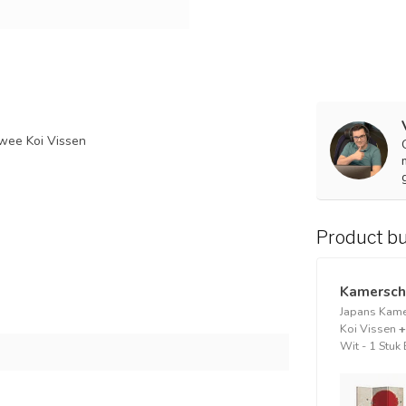
wee Koi Vissen
Product b
Kamersche
Japans Kam
Koi Vissen
+
Wit - 1 St