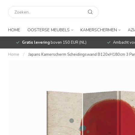
HOME
OOSTERSE MEUBELS
KAMERSCHERMEN
AZ
Gratis levering
boven 150 EUR (NL)
Ambacht voo
Home
/
Japans Kamerscherm Scheidingswand B120xH180cm 3 Pan