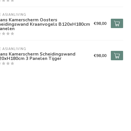
E ASIANLIVING
pans Kamerscherm Oosters
€98,00
heidingswand Kraanvogels B120xH180cm
Panelen
E ASIANLIVING
pans Kamerscherm Scheidingswand
€98,00
20xH180cm 3 Panelen Tijger