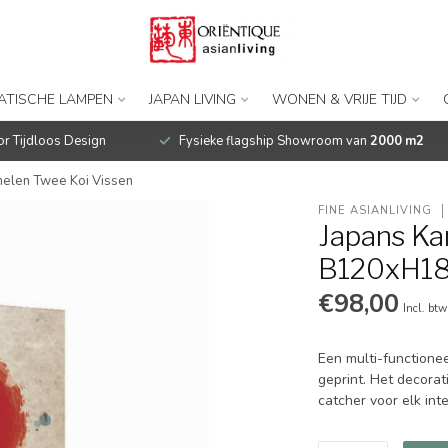
IATISCHE LAMPEN
JAPAN LIVING
WONEN & VRIJE TIJD
r Tijdloos Design
Fysieke flagship Showroom van
2000 m2
elen Twee Koi Vissen
FINE ASIANLIVING
Japans K
B120xH18
€98,00
Incl. btw
Een multi-functione
geprint. Het decora
catcher voor elk int