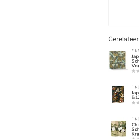
Gerelatee
FIN
Ja
Sc
Vo
FIN
Ja
B1
FIN
Ch
Sc
Kra