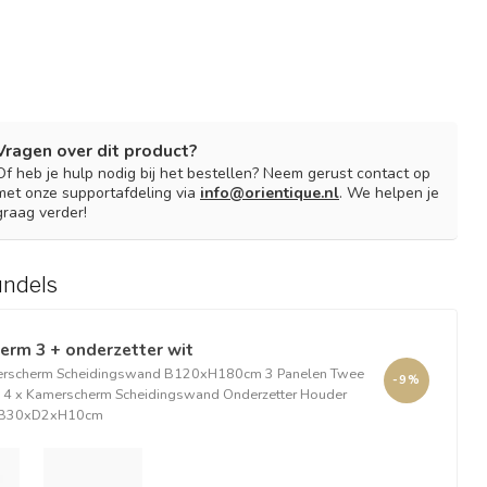
Vragen over dit product?
Of heb je hulp nodig bij het bestellen? Neem gerust contact op
met onze supportafdeling via
info@orientique.nl
. We helpen je
graag verder!
undels
rm 3 + onderzetter wit
erscherm Scheidingswand B120xH180cm 3 Panelen Twee
-9%
4 x Kamerscherm Scheidingswand Onderzetter Houder
uk B30xD2xH10cm