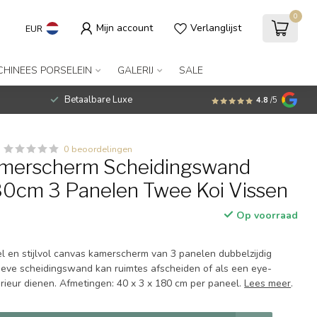
0
Mijn account
Verlanglijst
EUR
CHINEES PORSELEIN
GALERIJ
SALE
Betaalbare Luxe
4.8
/5
0 beoordelingen
amerscherm Scheidingswand
0cm 3 Panelen Twee Koi Vissen
Op voorraad
el en stijlvol canvas kamerscherm van 3 panelen dubbelzijdig
tieve scheidingswand kan ruimtes afscheiden of als een eye-
erieur dienen. Afmetingen: 40 x 3 x 180 cm per paneel.
Lees meer
.