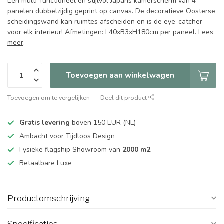
Een multi-functioneel en stijlvol Japans kamerscherm van 4
panelen dubbelzijdig geprint op canvas. De decoratieve Oosterse
scheidingswand kan ruimtes afscheiden en is de eye-catcher
voor elk interieur! Afmetingen: L40xB3xH180cm per paneel.
Lees
meer
.
Toevoegen aan winkelwagen
Toevoegen om te vergelijken
Deel dit product
Gratis levering
boven 150 EUR (NL)
Ambacht voor Tijdloos Design
Fysieke flagship Showroom van
2000 m2
Betaalbare Luxe
Productomschrijving