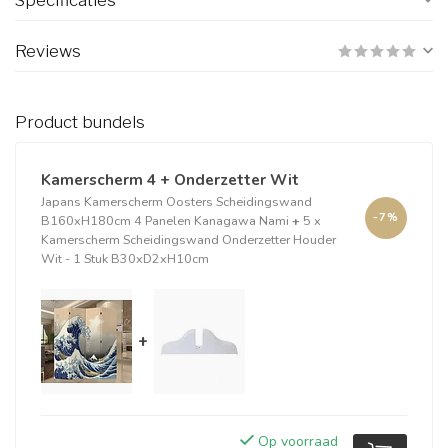
Specificaties
Reviews
Product bundels
Kamerscherm 4 + Onderzetter Wit
Japans Kamerscherm Oosters Scheidingswand
-7%
B160xH180cm 4 Panelen Kanagawa Nami
+
5 x
Kamerscherm Scheidingswand Onderzetter Houder
Wit - 1 Stuk B30xD2xH10cm
+
Op voorraad