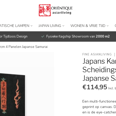
IATISCHE LAMPEN
JAPAN LIVING
WONEN & VRIJE TIJD
r Tijdloos Design
Fysieke flagship Showroom van
2000 m2
cm 4 Panelen Japanse Samurai
FINE ASIANLIVING
Japans K
Scheidin
Japanse S
€114,95
Incl. 
Een multi-functionee
geprint op canvas. 
en is de eye-catche