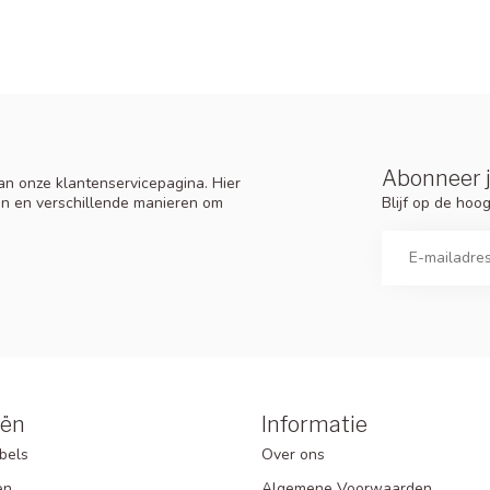
Abonneer j
n onze klantenservicepagina. Hier
Blijf op de ho
en en verschillende manieren om
eën
Informatie
bels
Over ons
en
Algemene Voorwaarden