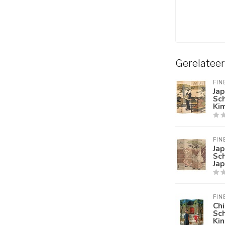
Gerelatee
FIN
Ja
Sc
Kim
FIN
Ja
Sc
Ja
FIN
Ch
Sc
Ki