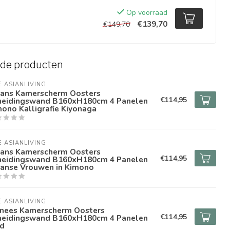
Op voorraad
€139,70
€149,70
rde producten
E ASIANLIVING
pans Kamerscherm Oosters
€114,95
heidingswand B160xH180cm 4 Panelen
ono Kalligrafie Kiyonaga
E ASIANLIVING
pans Kamerscherm Oosters
€114,95
heidingswand B160xH180cm 4 Panelen
panse Vrouwen in Kimono
E ASIANLIVING
inees Kamerscherm Oosters
€114,95
heidingswand B160xH180cm 4 Panelen
nd