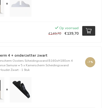
+
Op voorraad
€139,70
€149,70
erm 4 + onderzetter zwart
erscherm Oosters Scheidingswand B160xH180cm 4
-7%
anse Samurai
+
5 x Kamerscherm Scheidingswand
Houder Zwart - 1 Stuk
+