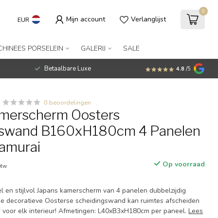
0
Mijn account
Verlanglijst
EUR
CHINEES PORSELEIN
GALERIJ
SALE
Betaalbare Luxe
4.8
/5
0 beoordelingen
amerscherm Oosters
gswand B160xH180cm 4 Panelen
amurai
Op voorraad
btw
l en stijlvol Japans kamerscherm van 4 panelen dubbelzijdig
De decoratieve Oosterse scheidingswand kan ruimtes afscheiden
r voor elk interieur! Afmetingen: L40xB3xH180cm per paneel.
Lees