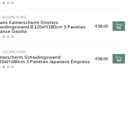
E ASIANLIVING
pans Kamerscherm Oosters
€98,00
heidingswand B120xH180cm 3 Panelen
panse Geisha
E ASIANLIVING
merscherm Scheidingswand
€98,00
20xH180cm 3 Panelen Japanese Empress