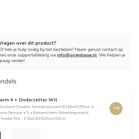
Vragen over dit product?
Of heb je hulp nodig bij het bestellen? Neem gerust contact op
met onze supportafdeling via
info@orientique.nl
. We helpen je
graag verder!
undels
erm 4 + Onderzetter Wit
erscherm Oosters Scheidingswand B160xH180cm 4
-7%
anse Samurai
+
5 x Kamerscherm Scheidingswand
 Houder Wit - 1 Stuk B30xD2xH10cm