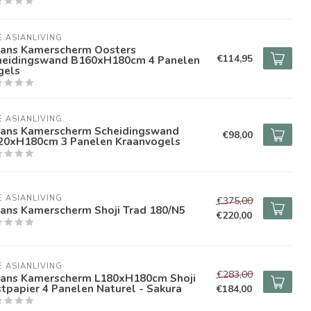
E ASIANLIVING
pans Kamerscherm Oosters
€114,95
heidingswand B160xH180cm 4 Panelen
gels
E ASIANLIVING
pans Kamerscherm Scheidingswand
€98,00
20xH180cm 3 Panelen Kraanvogels
E ASIANLIVING
€375,00
pans Kamerscherm Shoji Trad 180/N5
€220,00
E ASIANLIVING
€283,00
pans Kamerscherm L180xH180cm Shoji
stpapier 4 Panelen Naturel - Sakura
€184,00