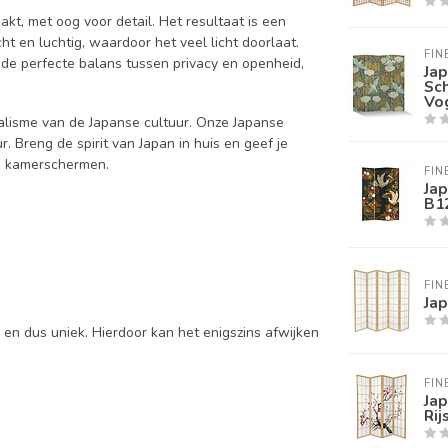
, met oog voor detail. Het resultaat is een
cht en luchtig, waardoor het veel licht doorlaat.
FIN
de perfecte balans tussen privacy en openheid,
Ja
Sc
Vo
malisme van de Japanse cultuur. Onze Japanse
. Breng de spirit van Japan in huis en geef je
se kamerschermen.
FIN
Ja
B1
FIN
Ja
 en dus uniek. Hierdoor kan het enigszins afwijken
FIN
Ja
Rij