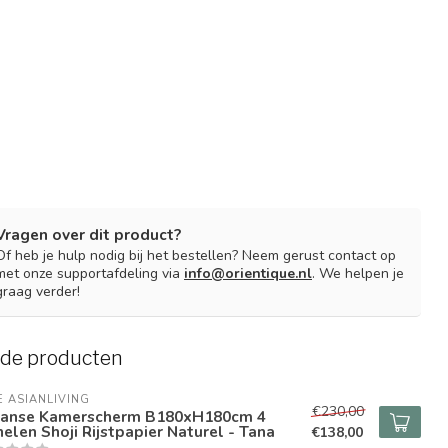
Vragen over dit product?
Of heb je hulp nodig bij het bestellen? Neem gerust contact op
met onze supportafdeling via
info@orientique.nl
. We helpen je
graag verder!
rde producten
E ASIANLIVING
€230,00
panse Kamerscherm B180xH180cm 4
elen Shoji Rijstpapier Naturel - Tana
€138,00