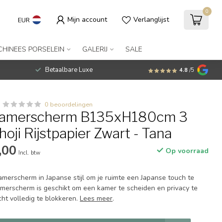
0
Mijn account
Verlanglijst
EUR
CHINEES PORSELEIN
GALERIJ
SALE
Betaalbare Luxe
4.8
/5
0 beoordelingen
Kamerscherm B135xH180cm 3
oji Rijstpapier Zwart - Tana
,00
Op voorraad
Incl. btw
amerscherm in Japanse stijl om je ruimte een Japanse touch te
amerscherm is geschikt om een kamer te scheiden en privacy te
cht volledig te blokkeren.
Lees meer
.