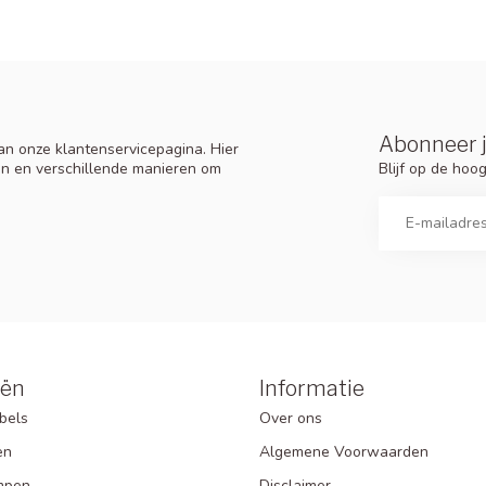
Abonneer j
n onze klantenservicepagina. Hier
Blijf op de ho
en en verschillende manieren om
eën
Informatie
bels
Over ons
en
Algemene Voorwaarden
mpen
Disclaimer