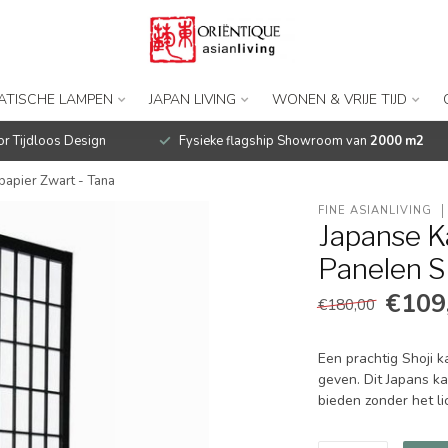
IATISCHE LAMPEN
JAPAN LIVING
WONEN & VRIJE TIJD
r Tijdloos Design
Fysieke flagship Showroom van
2000 m2
apier Zwart - Tana
FINE ASIANLIVING
Japanse 
Panelen Sh
€109
€180,00
Een prachtig Shoji k
geven. Dit Japans k
bieden zonder het li