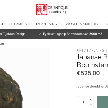
IATISCHE LAMPEN
JAPAN LIVING
WONEN & VRIJE TIJD
r Tijdloos Design
Fysieke flagship Showroom van
2000 m2
5cm
FINE ASIANLIVING
Japanse 
Boomsta
€525,00
Incl. 
Japanse Boeddha 