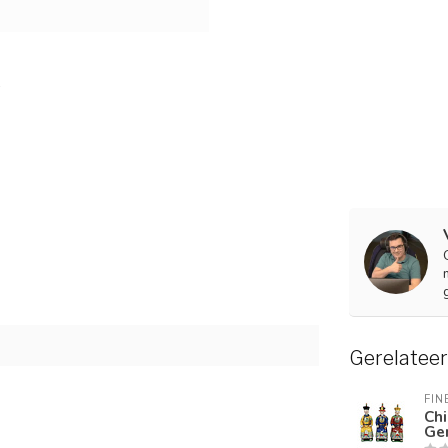
Gerelatee
FIN
Chi
Gen