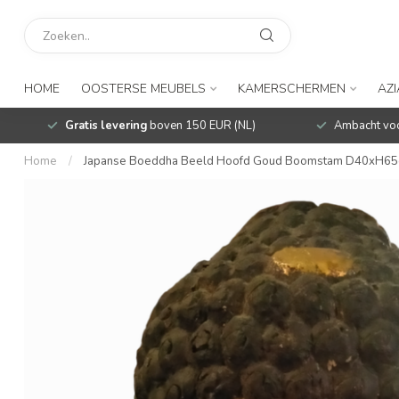
HOME
OOSTERSE MEUBELS
KAMERSCHERMEN
AZ
Gratis levering
boven 150 EUR (NL)
Ambacht voo
Home
/
Japanse Boeddha Beeld Hoofd Goud Boomstam D40xH6