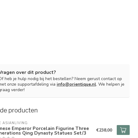
Vragen over dit product?
Of heb je hulp nodig bij het bestellen? Neem gerust contact op
met onze supportafdeling via
info@orientique.nl
. We helpen je
graag verder!
rde producten
E ASIANLIVING
nese Emperor Porcelain Figurine Three
€238,00
erations Qing Dynasty Statues Set/3