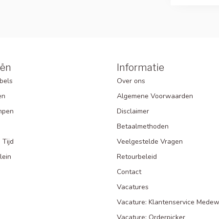
eën
Informatie
bels
Over ons
en
Algemene Voorwaarden
mpen
Disclaimer
Betaalmethoden
 Tijd
Veelgestelde Vragen
lein
Retourbeleid
Contact
Vacatures
Vacature: Klantenservice Medew
Vacature: Orderpicker