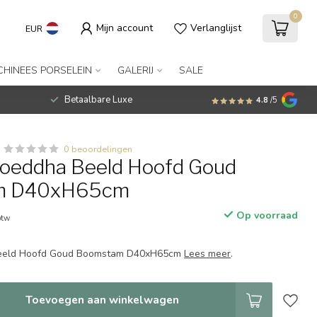
0
Mijn account
Verlanglijst
EUR
CHINEES PORSELEIN
GALERIJ
SALE
Betaalbare Luxe
4.8
/5
0 beoordelingen
Boeddha Beeld Hoofd Goud
m D40xH65cm
Op voorraad
btw
Beeld Hoofd Goud Boomstam D40xH65cm
Lees meer
.
Toevoegen aan winkelwagen