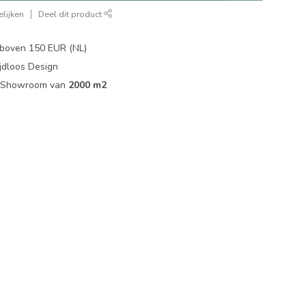
lijken
Deel dit product
boven 150 EUR (NL)
jdloos Design
ip Showroom van
2000 m2