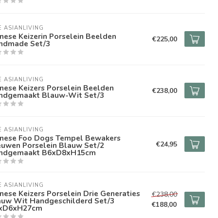
E ASIANLIVING
nese Keizerin Porselein Beelden
€225,00
ndmade Set/3
E ASIANLIVING
nese Keizers Porselein Beelden
€238,00
ndgemaakt Blauw-Wit Set/3
E ASIANLIVING
inese Foo Dogs Tempel Bewakers
€24,95
euwen Porselein Blauw Set/2
ndgemaakt B6xD8xH15cm
E ASIANLIVING
nese Keizers Porselein Drie Generaties
€238,00
auw Wit Handgeschilderd Set/3
€188,00
xD6xH27cm