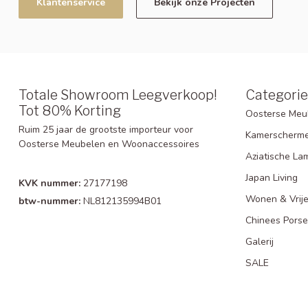
Klantenservice
Bekijk onze Projecten
Totale Showroom Leegverkoop!
Categori
Tot 80% Korting
Oosterse Meu
Ruim 25 jaar de grootste importeur voor
Kamerscherm
Oosterse Meubelen en Woonaccessoires
Aziatische La
Japan Living
KVK nummer:
27177198
Wonen & Vrije
btw-nummer:
NL812135994B01
Chinees Porse
Galerij
SALE