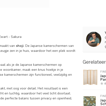
Zwart - Sakura
maakt van
shoji
. De Japanse kamerschermen van
vleugje zen in je huis, waardoor het een plek wordt
Gerelatee
deaal als je de Japanse kamerschermen op
n je woonkamer, maak een knus hoekje in je
FIN
se kamerschermen zijn functioneel, veelzijdig en
Ja
Pan
, met oog voor detail. Het resultaat is een
cht en luchtig, waardoor het veel licht doorlaat.
FIN
de perfecte balans tussen privacy en openheid,
Ja
Sc