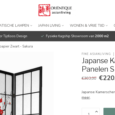
IATISCHE LAMPEN
JAPAN LIVING
WONEN & VRIJE TIJD
r Tijdloos Design
Fysieke flagship Showroom van
2000 m2
apier Zwart - Sakura
FINE ASIANLIVING
Japanse 
Panelen Sh
€220
€303,00
Japanse Kamerscher
meer
.