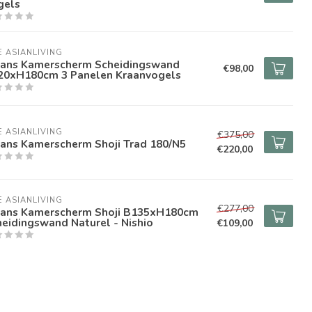
gels
E ASIANLIVING
pans Kamerscherm Scheidingswand
€98,00
20xH180cm 3 Panelen Kraanvogels
E ASIANLIVING
€375,00
pans Kamerscherm Shoji Trad 180/N5
€220,00
E ASIANLIVING
€277,00
pans Kamerscherm Shoji B135xH180cm
eidingswand Naturel - Nishio
€109,00