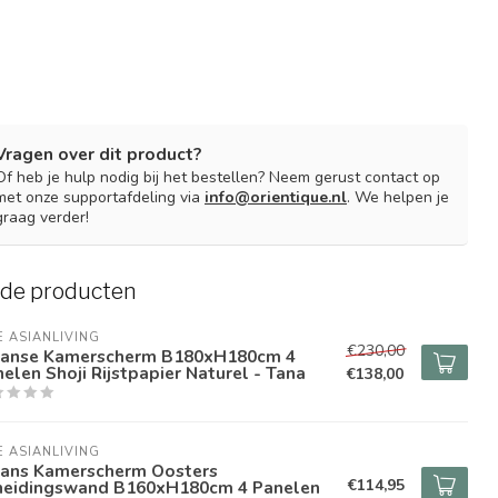
Vragen over dit product?
Of heb je hulp nodig bij het bestellen? Neem gerust contact op
met onze supportafdeling via
info@orientique.nl
. We helpen je
graag verder!
rde producten
E ASIANLIVING
€230,00
panse Kamerscherm B180xH180cm 4
elen Shoji Rijstpapier Naturel - Tana
€138,00
E ASIANLIVING
pans Kamerscherm Oosters
€114,95
heidingswand B160xH180cm 4 Panelen