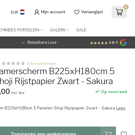
0
Mijn account
Verlanglijst
EUR
CHINEES PORSELEIN
GALERIJ
SALE
Betaalbare Luxe
4.8
/5
0 beoordelingen
Kamerscherm B225xH180cm 5
oji Rijstpapier Zwart - Sakura
,00
Op voorraad
Incl. btw
m B225xH180cm 5 Panelen Shoji Rijstpapier Zwart - Sakura
Lees
Toevoegen aan winkelwagen