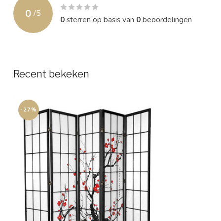
0
/
5
0
sterren op basis van
0
beoordelingen
Recent bekeken
-27%