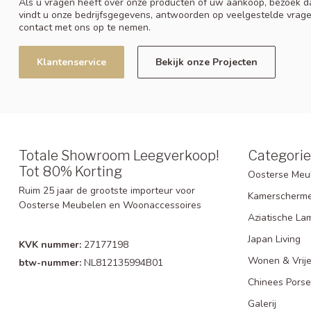
Als u vragen heeft over onze producten of uw aankoop, bezoek da
vindt u onze bedrijfsgegevens, antwoorden op veelgestelde vrag
contact met ons op te nemen.
Klantenservice
Bekijk onze Projecten
Totale Showroom Leegverkoop!
Categori
Tot 80% Korting
Oosterse Meu
Ruim 25 jaar de grootste importeur voor
Kamerscherm
Oosterse Meubelen en Woonaccessoires
Aziatische La
Japan Living
KVK nummer:
27177198
Wonen & Vrije
btw-nummer:
NL812135994B01
Chinees Porse
Galerij