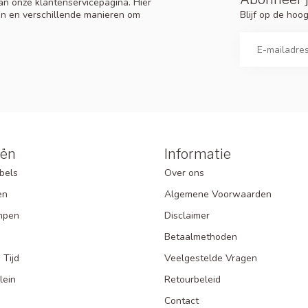
n onze klantenservicepagina. Hier
Blijf op de ho
en en verschillende manieren om
eën
Informatie
bels
Over ons
en
Algemene Voorwaarden
mpen
Disclaimer
Betaalmethoden
 Tijd
Veelgestelde Vragen
lein
Retourbeleid
Contact