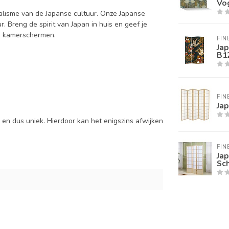
Vo
malisme van de Japanse cultuur. Onze Japanse
. Breng de spirit van Japan in huis en geef je
se kamerschermen.
FIN
Ja
B1
FIN
Ja
 en dus uniek. Hierdoor kan het enigszins afwijken
FIN
Ja
Sch