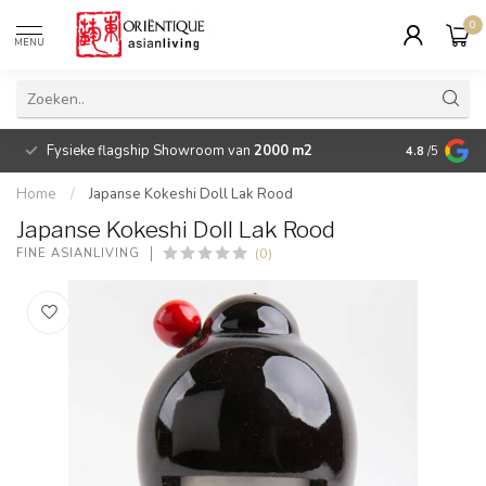
0
MENU
Fysieke flagship Showroom van
2000 m2
Betaalbare 
4.8
/5
Home
/
Japanse Kokeshi Doll Lak Rood
Japanse Kokeshi Doll Lak Rood
(0)
FINE ASIANLIVING