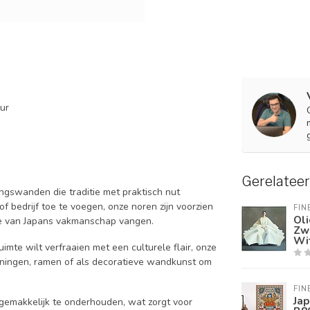
eur
Gerelatee
ngswanden die traditie met praktisch nut
 bedrijf toe te voegen, onze noren zijn voorzien
FIN
Oli
ie van Japans vakmanschap vangen.
Zw
Wi
mte wilt verfraaien met een culturele flair, onze
openingen, ramen of als decoratieve wandkunst om
FIN
Ja
emakkelijk te onderhouden, wat zorgt voor