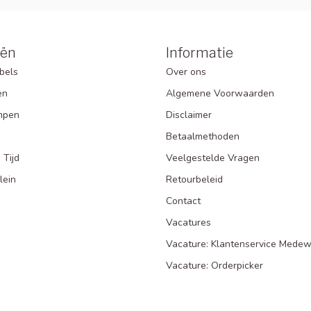
eën
Informatie
bels
Over ons
en
Algemene Voorwaarden
mpen
Disclaimer
Betaalmethoden
 Tijd
Veelgestelde Vragen
lein
Retourbeleid
Contact
Vacatures
Vacature: Klantenservice Medew
Vacature: Orderpicker