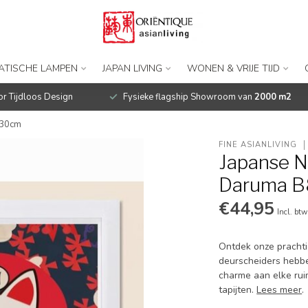
IATISCHE LAMPEN
JAPAN LIVING
WONEN & VRIJE TIJD
r Tijdloos Design
Fysieke flagship Showroom van
2000 m2
130cm
FINE ASIANLIVING
Japanse N
Daruma 
€44,95
Incl. btw
Ontdek onze prachti
deurscheiders hebbe
charme aan elke rui
tapijten.
Lees meer
.