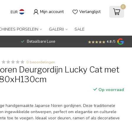
0
Mijn account
Verlanglijst
EUR
CHINEES PORSELEIN
GALERIJ
SALE
Betaalbare Luxe
4.8
/5
0 beoordelingen
oren Deurgordijn Lucky Cat met
B80xH130cm
Op voorraad
ge handgemaakte Japanse Noren gordijnen. Deze traditionele
n ingewikkelde ontwerpen, perfect om elegantie en culturele
mte toe te voegen. Ideaal voor deuren, ramen of als decoratieve