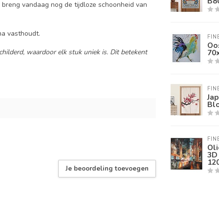
B8
en breng vandaag nog de tijdloze schoonheid van
ma vasthoudt.
FIN
Oos
hilderd, waardoor elk stuk uniek is. Dit betekent
70
FIN
Jap
Bl
FIN
Oli
3D 
12
Je beoordeling toevoegen