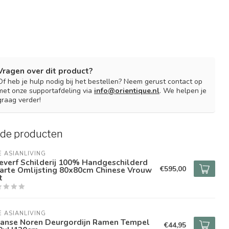
Vragen over dit product?
Of heb je hulp nodig bij het bestellen? Neem gerust contact op
met onze supportafdeling via
info@orientique.nl
. We helpen je
graag verder!
rde producten
E ASIANLIVING
everf Schilderij 100% Handgeschilderd
€595,00
arte Omlijsting 80x80cm Chinese Vrouw
t
E ASIANLIVING
panse Noren Deurgordijn Ramen Tempel
€44,95