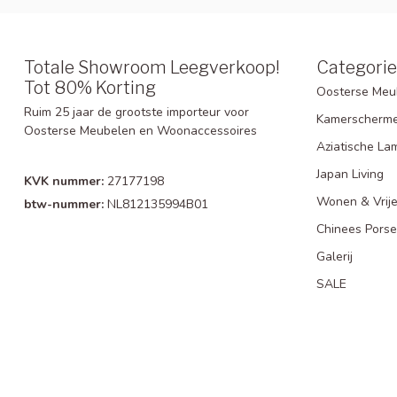
Totale Showroom Leegverkoop!
Categori
Tot 80% Korting
Oosterse Meu
Ruim 25 jaar de grootste importeur voor
Kamerscherm
Oosterse Meubelen en Woonaccessoires
Aziatische La
Japan Living
KVK nummer:
27177198
Wonen & Vrije
btw-nummer:
NL812135994B01
Chinees Porse
Galerij
SALE