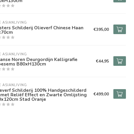
0xH130cm
E ASIANLIVING
ters Schilderij Olieverf Chinese Haan
€395,00
x70cm
E ASIANLIVING
anse Noren Deurgordijn Kalligrafie
€44,95
oesems B80xH130cm
E ASIANLIVING
everf Schilderij 100% Handgeschilderd
€499,00
met Reliëf Effect en Zwarte Omlijsting
0x120cm Stad Oranje