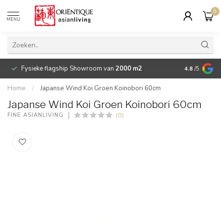
0
MENU
Fysieke flagship Showroom van
2000 m2
Betaalbare 
4.8
/5
Home
/
Japanse Wind Koi Groen Koinobori 60cm
Japanse Wind Koi Groen Koinobori 60cm
(0)
FINE ASIANLIVING