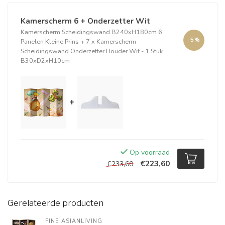
Kamerscherm 6 + Onderzetter Wit
Kamerscherm Scheidingswand B240xH180cm 6
-5%
Panelen Kleine Prins
+
7 x Kamerscherm
Scheidingswand Onderzetter Houder Wit - 1 Stuk
B30xD2xH10cm
+
Op voorraad
€223,60
€233,60
Gerelateerde producten
FINE ASIANLIVING