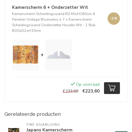
Kamerscherm 6 + Onderzetter Wit
Kamerscherm Scheidingswand B240xH180cm 6
-5%
Panelen Vintage Bloesems
+
7 x Kamerscherm
Scheidingswand Onderzetter Houder Wit - 1 Stuk
B30xD2xH10cm
+
Op voorraad
€223,60
€233,60
Gerelateerde producten
FINE ASIANLIVING
Japans Kamerscherm