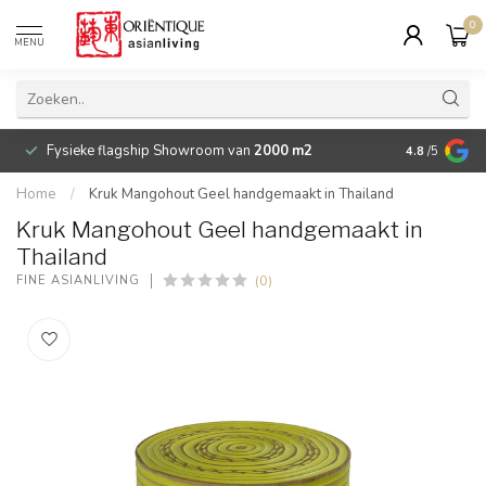
0
MENU
Fysieke flagship Showroom van
2000 m2
Betaalbare 
4.8
/5
Home
/
Kruk Mangohout Geel handgemaakt in Thailand
Kruk Mangohout Geel handgemaakt in
Thailand
(0)
FINE ASIANLIVING