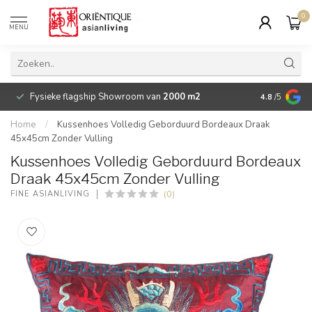
0
MENU
Fysieke flagship Showroom van
2000 m2
Betaalbare 
4.8
/5
Home
/
Kussenhoes Volledig Geborduurd Bordeaux Draak
45x45cm Zonder Vulling
Kussenhoes Volledig Geborduurd Bordeaux
Draak 45x45cm Zonder Vulling
(0)
FINE ASIANLIVING