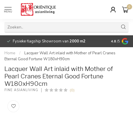
0
MENU
Fysieke flagship Showroom van
2000 m2
Betaalbare 
4.8
/5
Home
/
Lacquer Wall Art inlaid with Mother of Pearl Cranes
Eternal Good Fortune W180xH90cm
Lacquer Wall Art inlaid with Mother of
Pearl Cranes Eternal Good Fortune
W180xH90cm
(0)
FINE ASIANLIVING