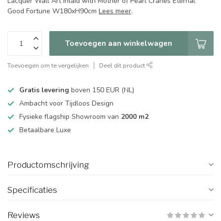
Lacquer Wall Art inlaid with Mother of Pearl Cranes Eternal
Good Fortune W180xH90cm
Lees meer
.
Toevoegen aan winkelwagen
Toevoegen om te vergelijken
Deel dit product
Gratis levering
boven 150 EUR (NL)
Ambacht voor Tijdloos Design
Fysieke flagship Showroom van
2000 m2
Betaalbare Luxe
Productomschrijving
Specificaties
Reviews