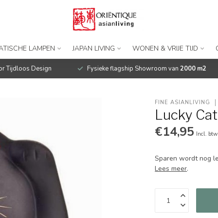
IATISCHE LAMPEN
JAPAN LIVING
WONEN & VRIJE TIJD
r Tijdloos Design
Fysieke flagship Showroom van
2000 m2
FINE ASIANLIVING
Lucky Cat
€14,95
Incl. btw
Sparen wordt nog le
Lees meer
.