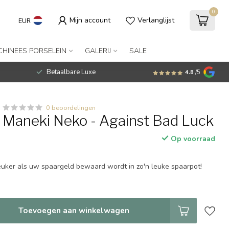
0
Mijn account
Verlanglijst
EUR
CHINEES PORSELEIN
GALERIJ
SALE
Betaalbare Luxe
4.8
/5
0 beoordelingen
 Maneki Neko - Against Bad Luck
Op voorraad
uker als uw spaargeld bewaard wordt in zo'n leuke spaarpot!
Toevoegen aan winkelwagen