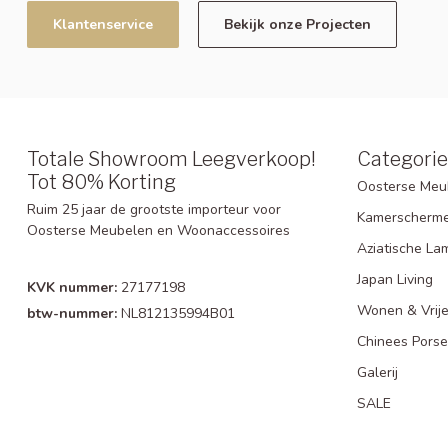
Klantenservice
Bekijk onze Projecten
Totale Showroom Leegverkoop!
Categori
Tot 80% Korting
Oosterse Meu
Ruim 25 jaar de grootste importeur voor
Kamerscherm
Oosterse Meubelen en Woonaccessoires
Aziatische La
Japan Living
KVK nummer:
27177198
Wonen & Vrije
btw-nummer:
NL812135994B01
Chinees Porse
Galerij
SALE