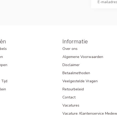
eën
Informatie
bels
Over ons
en
Algemene Voorwaarden
mpen
Disclaimer
Betaalmethoden
 Tijd
Veelgestelde Vragen
lein
Retourbeleid
Contact
Vacatures
Vacature: Klantenservice Medew