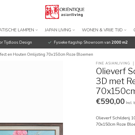
IATISCHE LAMPEN
JAPAN LIVING
WONEN & VRIJE TIJD
r Tijdloos Design
Fysieke flagship Showroom van
2000 m2
Effect en Houten Omlijsting 70x150cm Roze Bloemen
FINE ASIANLIVING
Olieverf 
3D met Re
70x150cm
€590,00
Incl. 
Olieverf Schilderij
70x150cm Roze Blo