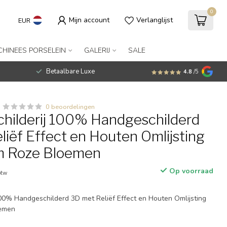
0
Mijn account
Verlanglijst
EUR
CHINEES PORSELEIN
GALERIJ
SALE
Betaalbare Luxe
4.8
/5
0 beoordelingen
Schilderij 100% Handgeschilderd
liëf Effect en Houten Omlijsting
 Roze Bloemen
Op voorraad
btw
 100% Handgeschilderd 3D met Reliëf Effect en Houten Omlijsting
emen