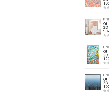
10
FIN
Oli
3D 
90
FIN
Oli
3D 
12
FIN
Oli
3D 
10