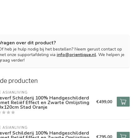
Vragen over dit product?
Of heb je hulp nodig bij het bestellen? Neem gerust contact op
met onze supportafdeling via
info@orientique.nl
. We helpen je
graag verder!
rde producten
E ASIANLIVING
everf Schilderij 100% Handgeschilderd
€499,00
met Reliëf Effect en Zwarte Omlijsting
0x120cm Stad Oranje
E ASIANLIVING
everf Schilderij 100% Handgeschilderd
€795,00
met Reliëf Effect en Zwarte Omlijsting