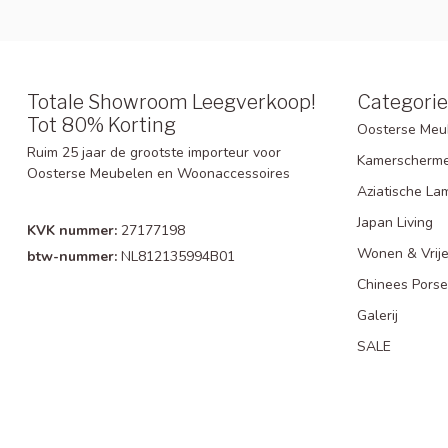
Totale Showroom Leegverkoop!
Categori
Tot 80% Korting
Oosterse Meu
Ruim 25 jaar de grootste importeur voor
Kamerscherm
Oosterse Meubelen en Woonaccessoires
Aziatische La
Japan Living
KVK nummer:
27177198
Wonen & Vrije
btw-nummer:
NL812135994B01
Chinees Porse
Galerij
SALE