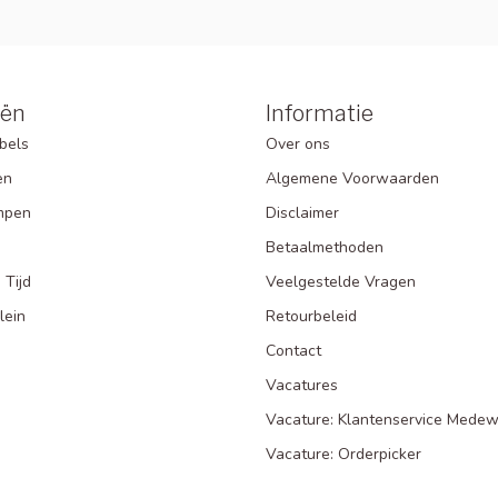
eën
Informatie
bels
Over ons
en
Algemene Voorwaarden
mpen
Disclaimer
Betaalmethoden
 Tijd
Veelgestelde Vragen
lein
Retourbeleid
Contact
Vacatures
Vacature: Klantenservice Medew
Vacature: Orderpicker