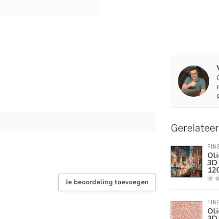
Gerelatee
FIN
Oli
3D 
12
Je beoordeling toevoegen
FIN
Oli
3D 