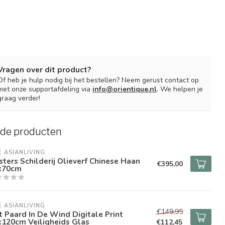
Vragen over dit product?
Of heb je hulp nodig bij het bestellen? Neem gerust contact op
met onze supportafdeling via
info@orientique.nl
. We helpen je
graag verder!
rde producten
E ASIANLIVING
ters Schilderij Olieverf Chinese Haan
€395,00
x70cm
E ASIANLIVING
€149,95
 Paard In De Wind Digitale Print
x120cm Veiligheids Glas
€112,45