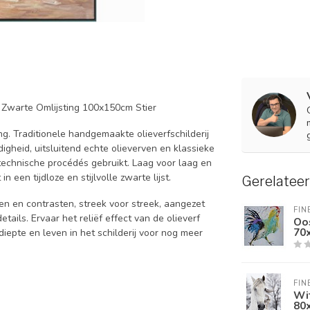
n Zwarte Omlijsting 100x150cm Stier
ng. Traditionele handgemaakte olieverfschilderij
igheid, uitsluitend echte olieverven en klassieke
echnische procédés gebruikt. Laag voor laag en
een tijdloze en stijlvolle zwarte lijst.
Gerelatee
ngen en contrasten, streek voor streek, aangezet
FIN
ails. Ervaar het reliëf effect van de olieverf
Oos
70
diepte en leven in het schilderij voor nog meer
FIN
Wit
80