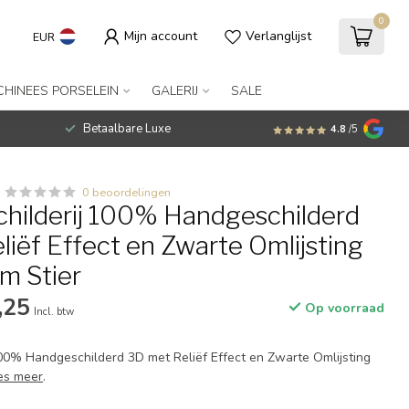
0
Mijn account
Verlanglijst
EUR
CHINEES PORSELEIN
GALERIJ
SALE
Betaalbare Luxe
4.8
/5
0 beoordelingen
Schilderij 100% Handgeschilderd
iëf Effect en Zwarte Omlijsting
m Stier
,25
Op voorraad
Incl. btw
 100% Handgeschilderd 3D met Reliëf Effect en Zwarte Omlijsting
es meer
.