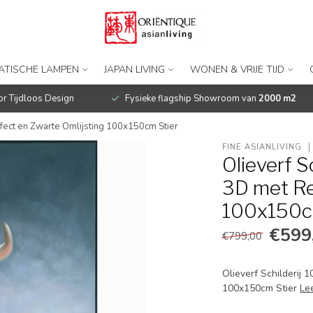
IATISCHE LAMPEN
JAPAN LIVING
WONEN & VRIJE TIJD
r Tijdloos Design
Fysieke flagship Showroom van
2000 m2
ffect en Zwarte Omlijsting 100x150cm Stier
FINE ASIANLIVING
Olieverf 
3D met Rel
100x150c
€599
€799,00
Olieverf Schilderij
100x150cm Stier
Le