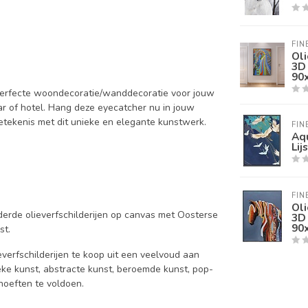
FIN
Oli
3D 
90
 perfecte woondecoratie/wanddecoratie voor jouw
r of hotel. Hang deze eyecatcher nu in jouw
etekenis met dit unieke en elegante kunstwerk.
FIN
Aqu
Lij
FIN
Oli
lderde olieverfschilderijen op canvas met Oosterse
3D 
90
st.
verfschilderijen te koop uit een veelvoud aan
eke kunst, abstracte kunst, beroemde kunst, pop-
hoeften te voldoen.