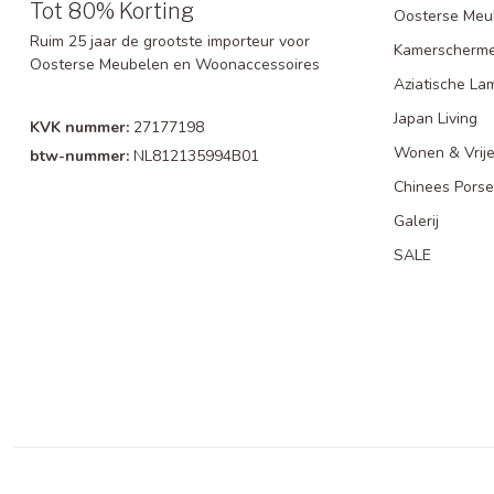
Tot 80% Korting
Oosterse Meu
Ruim 25 jaar de grootste importeur voor
Kamerscherm
Oosterse Meubelen en Woonaccessoires
Aziatische La
Japan Living
KVK nummer:
27177198
Wonen & Vrije
btw-nummer:
NL812135994B01
Chinees Porse
Galerij
SALE