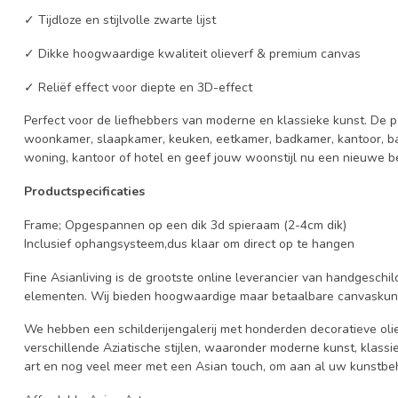
✓ Tijdloze en stijlvolle zwarte lijst
✓ Dikke hoogwaardige kwaliteit olieverf & premium canvas
✓ Reliëf effect voor diepte en 3D-effect
Perfect voor de liefhebbers van moderne en klassieke kunst. De
woonkamer, slaapkamer, keuken, eetkamer, badkamer, kantoor, ba
woning, kantoor of hotel en geef jouw woonstijl nu een nieuwe b
Productspecificaties
Frame; Opgespannen op een dik 3d spieraam (2-4cm dik)
Inclusief ophangsysteem,dus klaar om direct op te hangen
Fine Asianliving is de grootste online leverancier van handgeschi
elementen. Wij bieden hoogwaardige maar betaalbare canvaskun
We hebben een schilderijengalerij met honderden decoratieve olie
verschillende Aziatische stijlen, waaronder moderne kunst, klassi
art en nog veel meer met een Asian touch, om aan al uw kunstbe