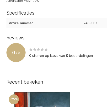
Affordable Asian Art.
Specificaties
Artikelnummer
248-119
Reviews
0
/
5
0
sterren op basis van
0
beoordelingen
Recent bekeken
-25%