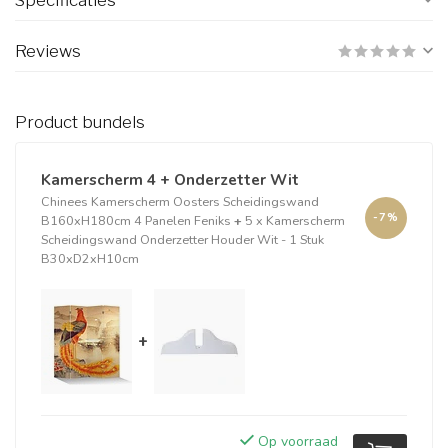
Specificaties
Reviews
Product bundels
Kamerscherm 4 + Onderzetter Wit
Chinees Kamerscherm Oosters Scheidingswand
-7%
B160xH180cm 4 Panelen Feniks
+
5 x Kamerscherm
Scheidingswand Onderzetter Houder Wit - 1 Stuk
B30xD2xH10cm
+
Op voorraad