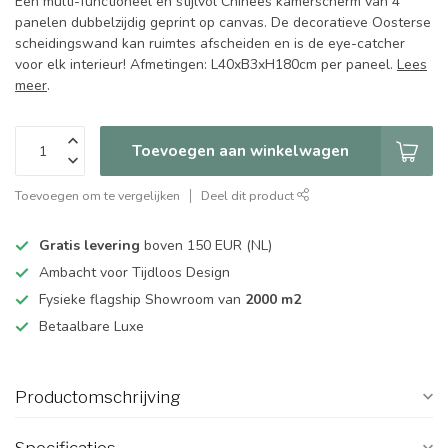
Een multi-functioneel en stijlvol Chinees kamerscherm van 4
panelen dubbelzijdig geprint op canvas. De decoratieve Oosterse
scheidingswand kan ruimtes afscheiden en is de eye-catcher
voor elk interieur! Afmetingen: L40xB3xH180cm per paneel.
Lees
meer
.
Toevoegen aan winkelwagen
Toevoegen om te vergelijken
Deel dit product
Gratis levering
boven 150 EUR (NL)
Ambacht voor Tijdloos Design
Fysieke flagship Showroom van
2000 m2
Betaalbare Luxe
Productomschrijving