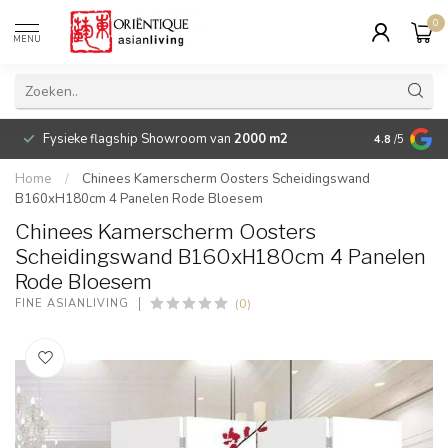
0
MENU
Fysieke flagship Showroom van
2000 m2
Betaalbare 
4.8
/5
Home
/
Chinees Kamerscherm Oosters Scheidingswand
B160xH180cm 4 Panelen Rode Bloesem
Chinees Kamerscherm Oosters
Scheidingswand B160xH180cm 4 Panelen
Rode Bloesem
(0)
FINE ASIANLIVING