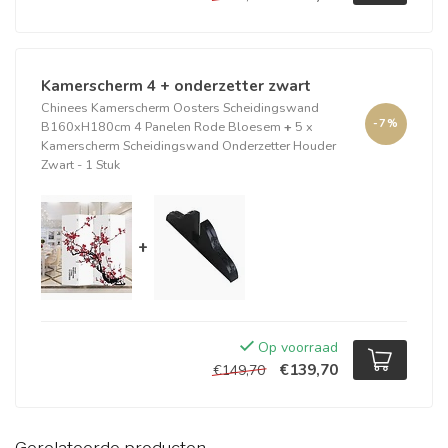
Kamerscherm 4 + onderzetter zwart
Chinees Kamerscherm Oosters Scheidingswand
-7%
B160xH180cm 4 Panelen Rode Bloesem
+
5 x
Kamerscherm Scheidingswand Onderzetter Houder
Zwart - 1 Stuk
+
Op voorraad
€139,70
€149,70