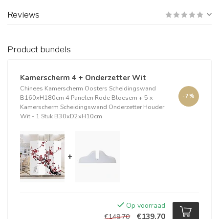
Reviews
Product bundels
Kamerscherm 4 + Onderzetter Wit
Chinees Kamerscherm Oosters Scheidingswand
-7%
B160xH180cm 4 Panelen Rode Bloesem
+
5 x
Kamerscherm Scheidingswand Onderzetter Houder
Wit - 1 Stuk B30xD2xH10cm
+
Op voorraad
€139,70
€149,70