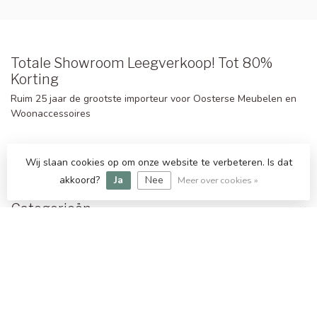
Totale Showroom Leegverkoop! Tot 80%
Korting
Ruim 25 jaar de grootste importeur voor Oosterse Meubelen en
Woonaccessoires
KVK nummer:
27177198
Wij slaan cookies op om onze website te verbeteren. Is dat
btw-nummer:
NL812135994B01
akkoord?
Ja
Nee
Meer over cookies »
Categorieën
Informatie
Openingstijden