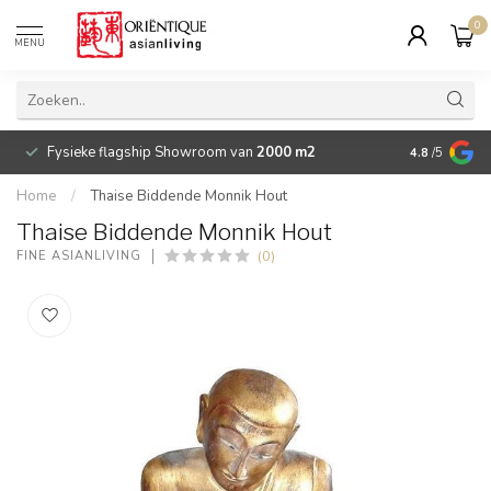
0
MENU
Fysieke flagship Showroom van
2000 m2
Betaalbare 
4.8
/5
Home
/
Thaise Biddende Monnik Hout
Thaise Biddende Monnik Hout
(0)
FINE ASIANLIVING