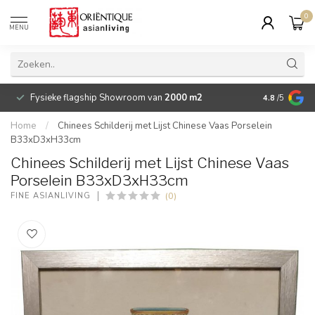
0
MENU
Fysieke flagship Showroom van
2000 m2
Betaalbare 
4.8
/5
Home
/
Chinees Schilderij met Lijst Chinese Vaas Porselein
B33xD3xH33cm
Chinees Schilderij met Lijst Chinese Vaas
Porselein B33xD3xH33cm
(0)
FINE ASIANLIVING