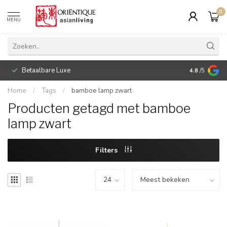
0
MENU
Betaalbare Luxe
4.8
/5
Home
/
Tags
/
bamboe lamp zwart
Producten getagd met bamboe
lamp zwart
Filters