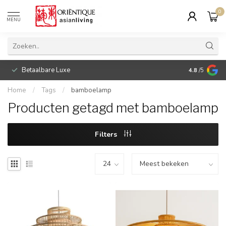
0
MENU
Betaalbare Luxe
4.8
/5
Home
/
Tags
/
bamboelamp
Producten getagd met bamboelamp
Filters