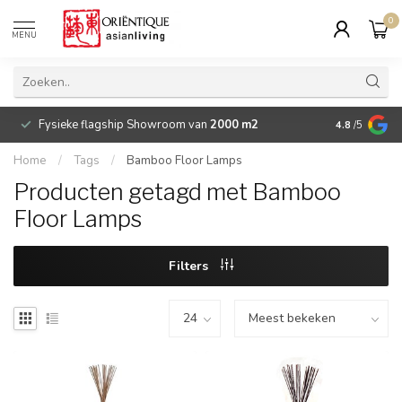
0
MENU
Fysieke flagship Showroom van
2000 m2
Betaalbare 
4.8
/5
Home
/
Tags
/
Bamboo Floor Lamps
Producten getagd met Bamboo
Floor Lamps
Filters