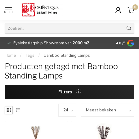
0
MENU
Fysieke flagship Showroom van
2000 m2
Betaalbare 
4.8
/5
Home
/
Tags
/
Bamboo Standing Lamps
Producten getagd met Bamboo
Standing Lamps
Filters