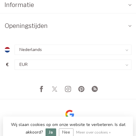
Informatie
Openingstijden
€
Wij slaan cookies op om onze website te verbeteren. Is dat
© Copyright 2026 Totale Showroom Leegverkoop! Tot 80%
akkoord?
Ja
Nee
Korting
Meer over cookies »