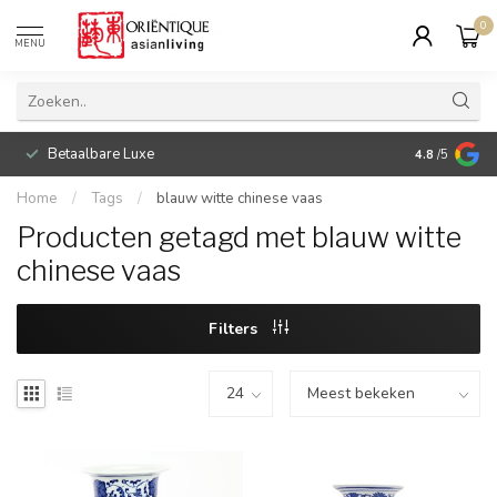
0
MENU
Betaalbare Luxe
4.8
/5
Home
/
Tags
/
blauw witte chinese vaas
Producten getagd met blauw witte
chinese vaas
Filters