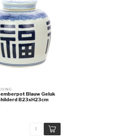
LIVING
Gemberpot Blauw Geluk
hilderd B23xH23cm
k