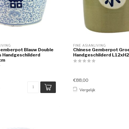
LIVING
FINE ASIANLIVING
Gemberpot Blauw Double
Chinese Gemberpot Groe
s Handgeschilderd
Handgeschilderd L12xH
cm
€88,00
k
Vergelijk