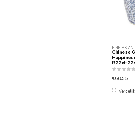
FINE ASIAN
Chinese 
Happines
B22xH22
€68,95
Vergelij