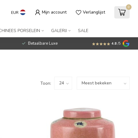
0
Mijn account
Verlanglijst
EUR
CHINEES PORSELEIN
GALERIJ
SALE
Betaalbare Luxe
4.8
/5
Toon: