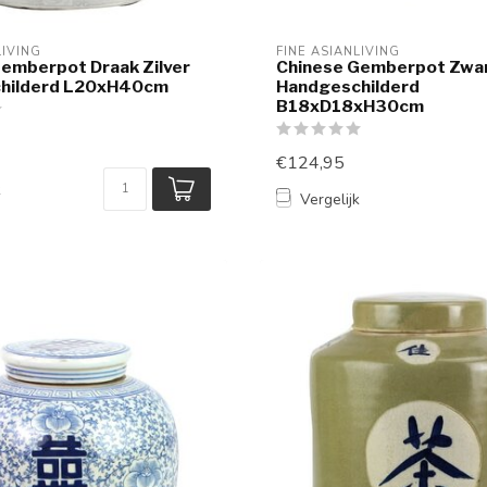
LIVING
FINE ASIANLIVING
emberpot Draak Zilver
Chinese Gemberpot Zwar
hilderd L20xH40cm
Handgeschilderd
B18xD18xH30cm
€124,95
k
Vergelijk