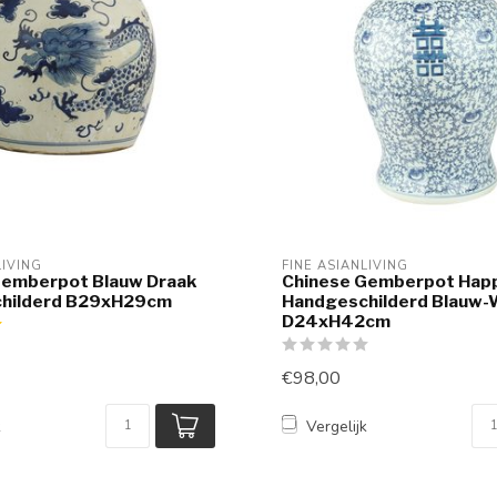
LIVING
FINE ASIANLIVING
Gemberpot Blauw Draak
Chinese Gemberpot Hap
hilderd B29xH29cm
Handgeschilderd Blauw-
D24xH42cm
€98,00
k
Vergelijk