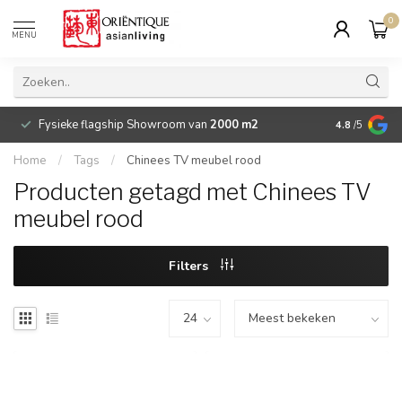
0
MENU
Fysieke flagship Showroom van
2000 m2
Betaalbare 
4.8
/5
Home
/
Tags
/
Chinees TV meubel rood
Producten getagd met Chinees TV
meubel rood
Filters