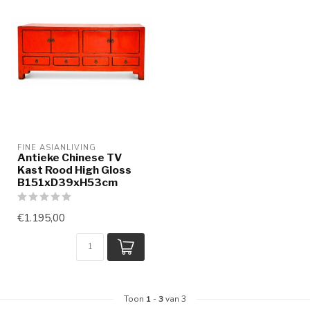
FINE ASIANLIVING
Antieke Chinese TV
Kast Rood High Gloss
B151xD39xH53cm
€1.195,00
Toon
1
-
3
van 3