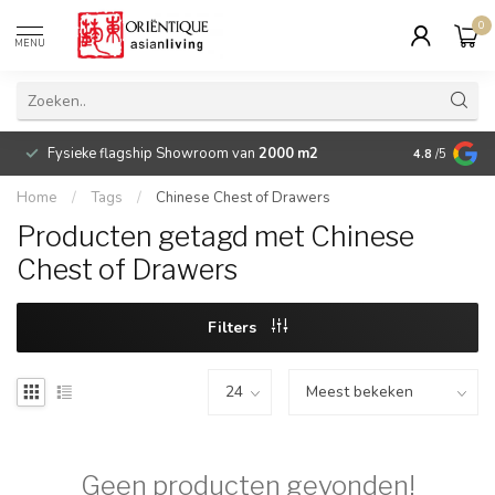
0
MENU
Fysieke flagship Showroom van
2000 m2
Betaalbare 
4.8
/5
Home
/
Tags
/
Chinese Chest of Drawers
Producten getagd met Chinese
Chest of Drawers
Filters
Geen producten gevonden!