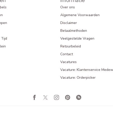
eën
Informatie
bels
Over ons
en
Algemene Voorwaarden
mpen
Disclaimer
Betaalmethoden
 Tijd
Veelgestelde Vragen
lein
Retourbeleid
Contact
Vacatures
Vacature: Klantenservice Medew
Vacature: Orderpicker