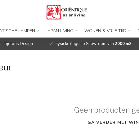
IATISCHE LAMPEN
JAPAN LIVING
WONEN & VRIJE TIJD
r Tijdloos Design
Fysieke flagship Showroom van
2000 m2
eur
Geen producten g
GA VERDER MET WIN