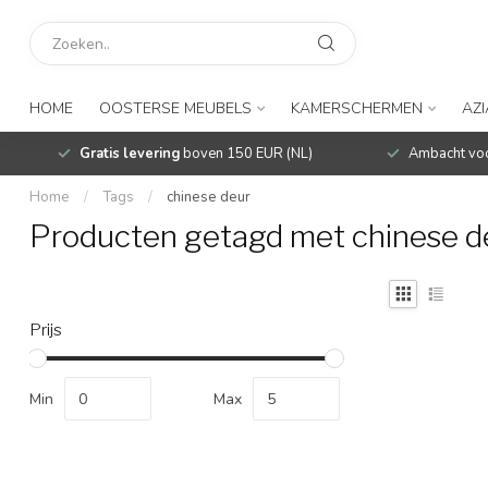
HOME
OOSTERSE MEUBELS
KAMERSCHERMEN
AZ
Gratis levering
boven 150 EUR (NL)
Ambacht voo
Home
/
Tags
/
chinese deur
Producten getagd met chinese d
Prijs
Min
Max