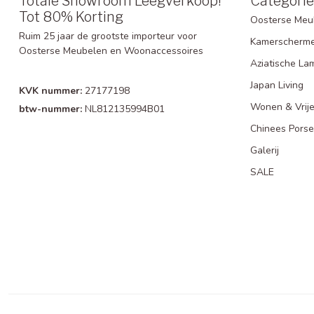
Totale Showroom Leegverkoop!
Categori
Tot 80% Korting
Oosterse Meu
Ruim 25 jaar de grootste importeur voor
Kamerscherm
Oosterse Meubelen en Woonaccessoires
Aziatische La
Japan Living
KVK nummer:
27177198
Wonen & Vrije
btw-nummer:
NL812135994B01
Chinees Porse
Galerij
SALE