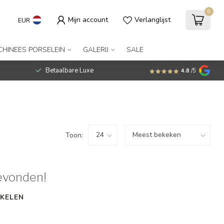
0
Mijn account
Verlanglijst
EUR
CHINEES PORSELEIN
GALERIJ
SALE
Betaalbare Luxe
4.8
/5
Toon:
evonden!
KELEN