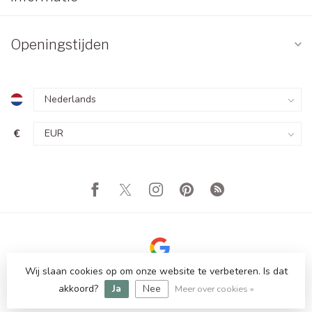
Openingstijden
€
Wij slaan cookies op om onze website te verbeteren. Is dat
© Copyright 2026 Totale Showroom Leegverkoop! Tot 80%
Korting
akkoord?
Ja
Nee
Meer over cookies »