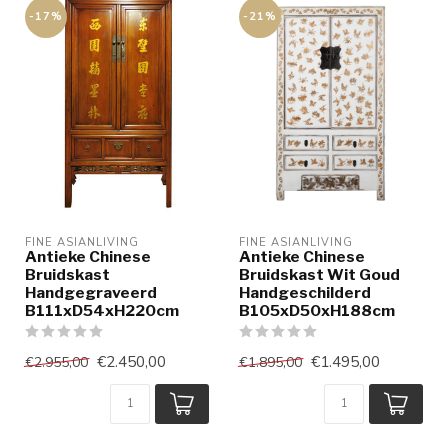
-17%
-21%
FINE ASIANLIVING
FINE ASIANLIVING
Antieke Chinese
Antieke Chinese
Bruidskast
Bruidskast Wit Goud
Handgegraveerd
Handgeschilderd
B111xD54xH220cm
B105xD50xH188cm
€2.450,00
€1.495,00
€2.955,00
€1.895,00