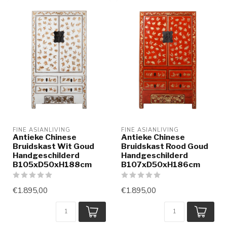
FINE ASIANLIVING
FINE ASIANLIVING
Antieke Chinese
Antieke Chinese
Bruidskast Wit Goud
Bruidskast Rood Goud
Handgeschilderd
Handgeschilderd
B105xD50xH188cm
B107xD50xH186cm
€1.895,00
€1.895,00