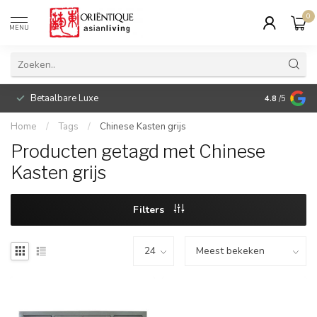
0
MENU
Betaalbare Luxe
4.8
/5
Home
/
Tags
/
Chinese Kasten grijs
Producten getagd met Chinese
Kasten grijs
Filters