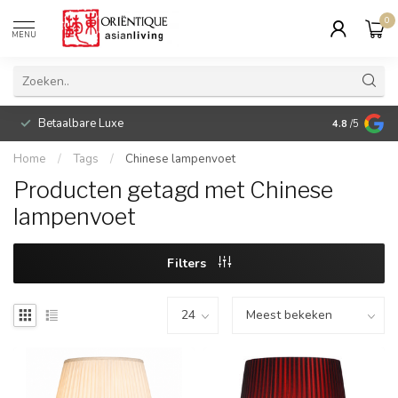
0
MENU
Betaalbare Luxe
4.8
/5
Home
/
Tags
/
Chinese lampenvoet
Producten getagd met Chinese
lampenvoet
Filters