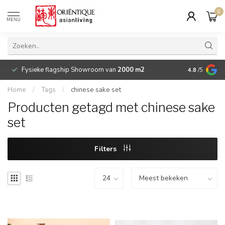
0
MENU
Fysieke flagship Showroom van
2000 m2
Betaalbare 
4.8
/5
Home
/
Tags
/
chinese sake set
Producten getagd met chinese sake
set
Filters