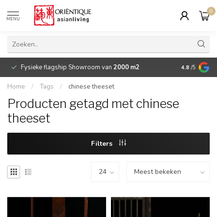
0
MENU
Fysieke flagship Showroom van
2000 m2
Betaalbare 
4.8
/5
Home
/
Tags
/
chinese theeset
Producten getagd met chinese
theeset
Filters