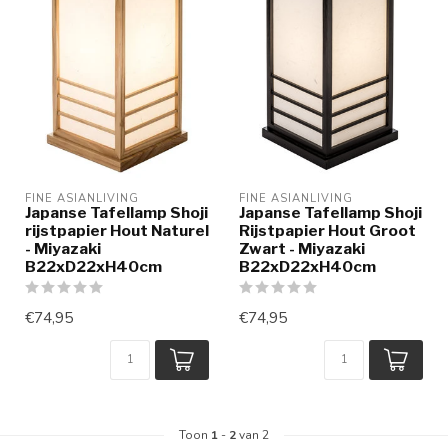
FINE ASIANLIVING
FINE ASIANLIVING
Japanse Tafellamp Shoji
Japanse Tafellamp Shoji
rijstpapier Hout Naturel
Rijstpapier Hout Groot
- Miyazaki
Zwart - Miyazaki
B22xD22xH40cm
B22xD22xH40cm
€74,95
€74,95
Toon
1
-
2
van 2