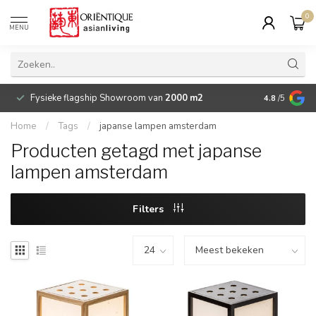
0
MENU
Fysieke flagship Showroom van
2000 m2
Betaalbare 
4.8
/5
Home
/
Tags
/
japanse lampen amsterdam
Producten getagd met japanse
lampen amsterdam
Filters