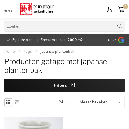
0
MENU
Fysieke flagship Showroom van
2000 m2
Betaalbare 
4.8
/5
Home
/
Tags
/
japanse plantenbak
Producten getagd met japanse
plantenbak
Filters