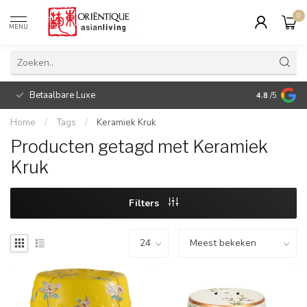
0
MENU
Betaalbare Luxe
4.8
/5
Home
/
Tags
/
Keramiek Kruk
Producten getagd met Keramiek
Kruk
Filters