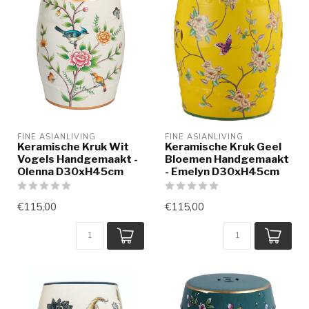
FINE ASIANLIVING
FINE ASIANLIVING
Keramische Kruk Wit
Keramische Kruk Geel
Vogels Handgemaakt -
Bloemen Handgemaakt
Olenna D30xH45cm
- Emelyn D30xH45cm
€115,00
€115,00