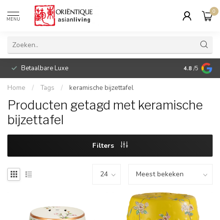
0
MENU
Betaalbare Luxe
4.8
/5
Home
/
Tags
/
keramische bijzettafel
Producten getagd met keramische
bijzettafel
Filters