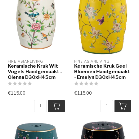
FINE ASIANLIVING
FINE ASIANLIVING
Keramische Kruk Wit
Keramische Kruk Geel
Vogels Handgemaakt -
Bloemen Handgemaakt
Olenna D30xH45cm
- Emelyn D30xH45cm
€115,00
€115,00