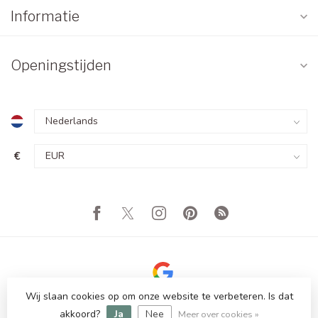
Informatie
Openingstijden
€
Wij slaan cookies op om onze website te verbeteren. Is dat
© Copyright 2026 Totale Showroom Leegverkoop! Tot 80%
akkoord?
Ja
Nee
Korting
Meer over cookies »