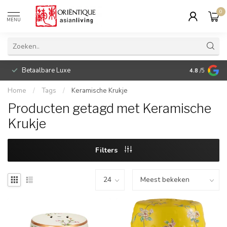
0
MENU
Betaalbare Luxe
4.8
/5
Home
/
Tags
/
Keramische Krukje
Producten getagd met Keramische
Krukje
Filters