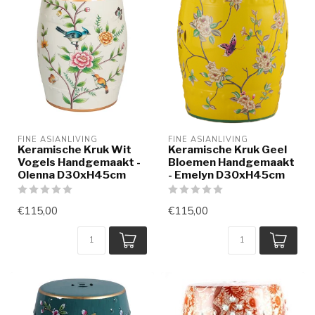
FINE ASIANLIVING
FINE ASIANLIVING
Keramische Kruk Wit
Keramische Kruk Geel
Vogels Handgemaakt -
Bloemen Handgemaakt
Olenna D30xH45cm
- Emelyn D30xH45cm
€115,00
€115,00