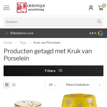
0
MENU
Betaalbare Luxe
4.8
/5
Home
/
Tags
/
Kruk van Porselein
Producten getagd met Kruk van
Porselein
Filters