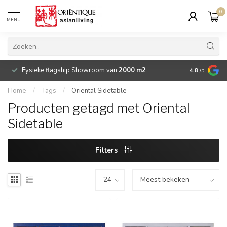
0
MENU
Fysieke flagship Showroom van
2000 m2
Betaalbare 
4.8
/5
Home
/
Tags
/
Oriental Sidetable
Producten getagd met Oriental
Sidetable
Filters