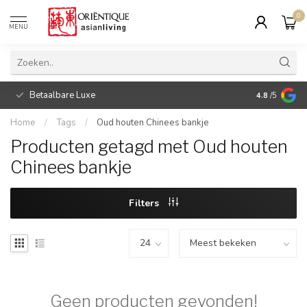
0
MENU
Betaalbare Luxe
4.8
/5
Home
/
Tags
/
Oud houten Chinees bankje
Producten getagd met Oud houten
Chinees bankje
Filters
Geen producten gevonden!