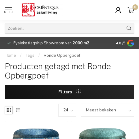
0
MENU
Fysieke flagship Showroom van
2000 m2
Betaalbare 
4.8
/5
Home
/
Tags
/
Ronde Opbergpoef
Producten getagd met Ronde
Opbergpoef
Filters