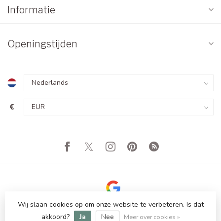
Informatie
Openingstijden
€
Wij slaan cookies op om onze website te verbeteren. Is dat
© Copyright 2026 Totale Showroom Leegverkoop! Tot 80%
Korting
akkoord?
Ja
Nee
Meer over cookies »