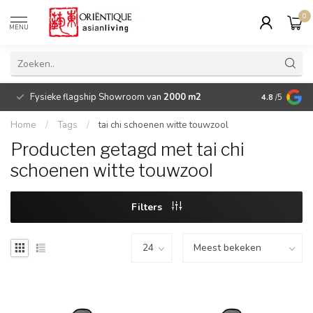
0
MENU
Fysieke flagship Showroom van
2000 m2
Betaalbare 
4.8
/5
Home
/
Tags
/
tai chi schoenen witte touwzool
Producten getagd met tai chi
schoenen witte touwzool
Filters