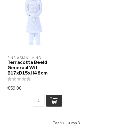
FINE ASIANLIVING
Terracotta Beeld
Generaal Wit
B17xD15xH48cm
€59,00
Toon
1
-
3
van 3