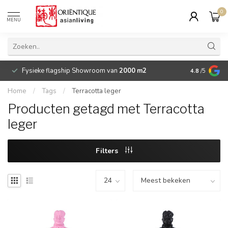
0
MENU
Fysieke flagship Showroom van
2000 m2
Betaalbare 
4.8
/5
Home
/
Tags
/
Terracotta leger
Producten getagd met Terracotta
leger
Filters