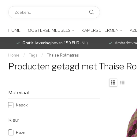
HOME
OOSTERSE MEUBELS
KAMERSCHERMEN
AZ
Gratis levering
boven 150 EUR (NL)
Ambacht voo
Home
/
Tags
/
Thaise Rolmatras
Producten getagd met Thaise Ro
Materiaal
Kapok
Kleur
Roze