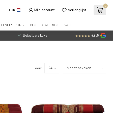
0
Mijn account
Verlanglijst
EUR
CHINEES PORSELEIN
GALERIJ
SALE
Betaalbare Luxe
4.8
/5
Toon: