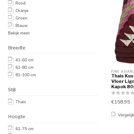
Rood
Oranje
Groen
Blauw
Bekijk meer
Breedte
41-60 cm
61-80 cm
FINE ASIAN
81-100 cm
Thais Kus
Vloer Lig
Kapok 80
Stijl
€158,95
Thais
Vergelij
Hoogte
61-75 cm