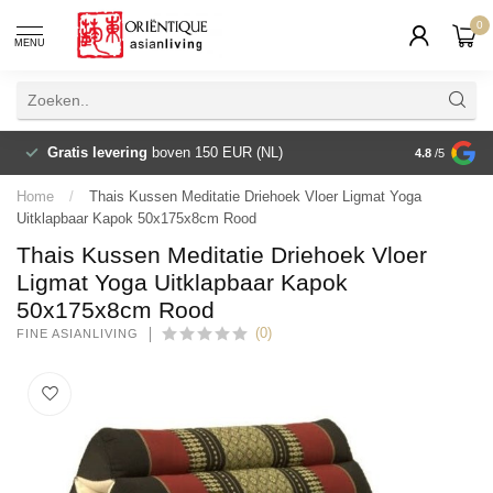
0
MENU
Gratis levering
boven 150 EUR (NL)
Ambacht vo
4.8
/5
Home
/
Thais Kussen Meditatie Driehoek Vloer Ligmat Yoga
Uitklapbaar Kapok 50x175x8cm Rood
Thais Kussen Meditatie Driehoek Vloer
Ligmat Yoga Uitklapbaar Kapok
50x175x8cm Rood
(0)
FINE ASIANLIVING