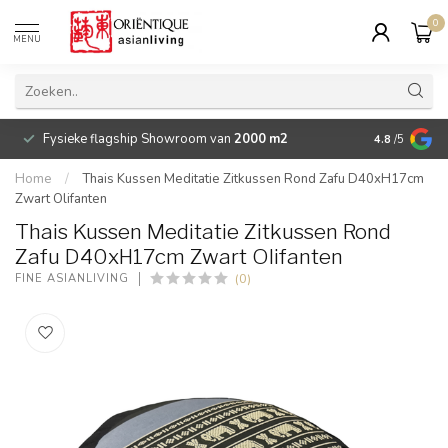
0
MENU
Fysieke flagship Showroom van
2000 m2
Betaalbare 
4.8
/5
Home
/
Thais Kussen Meditatie Zitkussen Rond Zafu D40xH17cm
Zwart Olifanten
Thais Kussen Meditatie Zitkussen Rond
Zafu D40xH17cm Zwart Olifanten
(0)
FINE ASIANLIVING